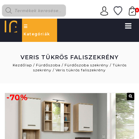
0
Kategóriák
VERIS TÜKRÖS FALISZEKRÉNY
Kezdőlap
/
Fürdőszoba
/
Fürdőszoba szekrény
/
Tükrös
szekrény
/
Veris tükrös faliszekrény
-70%