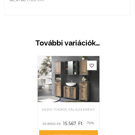
További variációk…
VERIS TÜKRÖS FALISZEKRÉNY
15 567
Ft
-70%
51 890
Ft