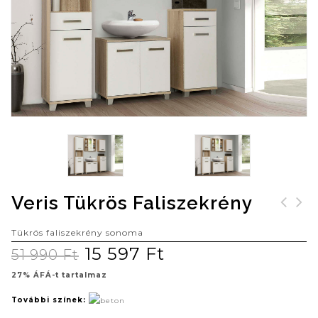
Veris Tükrös Faliszekrény
Veris tükrös
Veris tükrös
Tükrös faliszekrény sonoma
faliszekrény
faliszekrény
15 597
Ft
51 990
Ft
27% ÁFÁ-t tartalmaz
További színek: