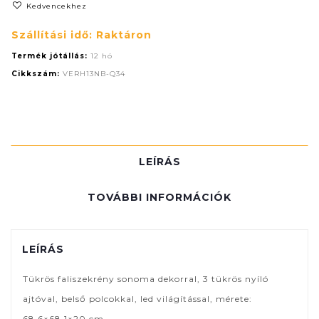
Kedvencekhez
Szállítási idő: Raktáron
Termék jótállás:
12 hó
Cikkszám:
VERH13NB-Q34
LEÍRÁS
TOVÁBBI INFORMÁCIÓK
LEÍRÁS
Tükrös faliszekrény sonoma dekorral, 3 tükrös nyíló
ajtóval, belső polcokkal, led világítással, mérete:
68,6×68,1×20 cm.