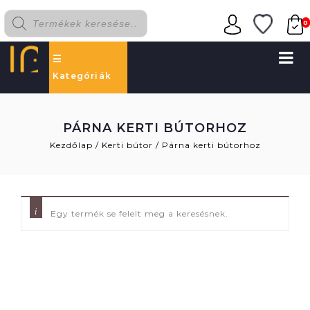
0
Kategóriák
PÁRNA KERTI BÚTORHOZ
Kezdőlap
/
Kerti bútor
/
Párna kerti bútorhoz
Egy termék se felelt meg a keresésnek.