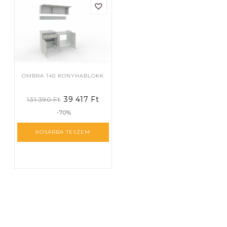
OMBRA 140 KONYHABLOKK
39 417
Ft
131 390
Ft
-70%
KOSÁRBA TESZEM