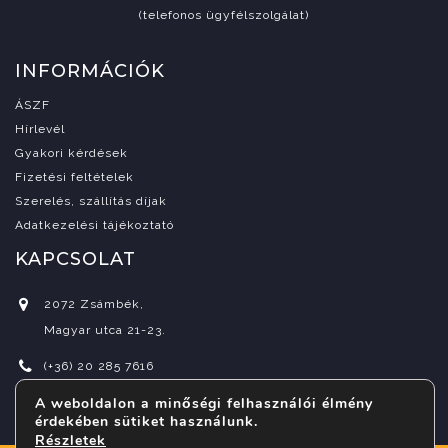
(telefonos ügyfélszolgálat)
INFORMÁCIÓK
ÁSZF
Hírlevél
Gyakori kérdések
Fizetési feltételek
Szerelés, szállítás díjak
Adatkezelési tájékoztató
KAPCSOLAT
2072 Zsámbék,
Magyar utca 21-23.
(+36) 20 285 7616
A weboldalon a minőségi felhasználói élmény
info@indora.hu
érdekében sütiket használunk.
Részletek