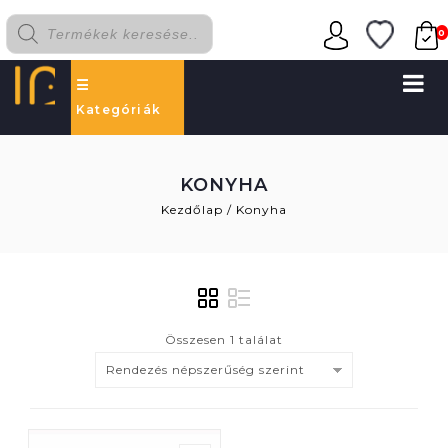
0
Kategóriák
KONYHA
Kezdőlap
/
Konyha
Összesen 1 találat
Rendezés népszerűség szerint