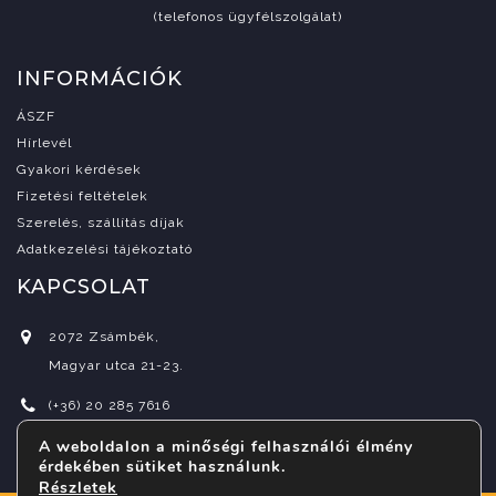
(telefonos ügyfélszolgálat)
INFORMÁCIÓK
ÁSZF
Hírlevél
Gyakori kérdések
Fizetési feltételek
Szerelés, szállítás díjak
Adatkezelési tájékoztató
KAPCSOLAT
2072 Zsámbék,
Magyar utca 21-23.
(+36) 20 285 7616
A weboldalon a minőségi felhasználói élmény
info@indora.hu
érdekében sütiket használunk.
Részletek