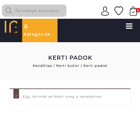
0
Kategóriák
KERTI PADOK
Kezdőlap
/
Kerti bútor
/
Kerti padok
Egy termék se felelt meg a keresésnek.