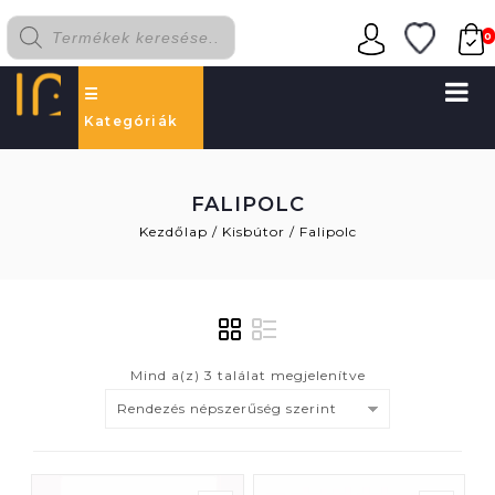
0
Kategóriák
FALIPOLC
Kezdőlap
/
Kisbútor
/
Falipolc
Mind a(z) 3 találat megjelenítve
Rendezés népszerűség szerint