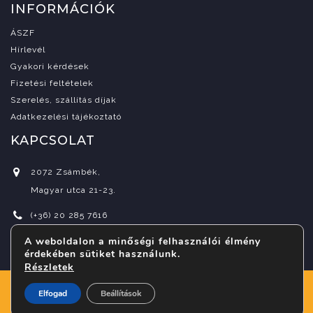
INFORMÁCIÓK
ÁSZF
Hírlevél
Gyakori kérdések
Fizetési feltételek
Szerelés, szállítás díjak
Adatkezelési tájékoztató
KAPCSOLAT
2072 Zsámbék,
Magyar utca 21-23.
(+36) 20 285 7616
A weboldalon a minőségi felhasználói élmény
info@indora.hu
érdekében sütiket használunk.
Részletek
Copyright © 2026
csipaiarpad.com
Elfogad
Beállítások