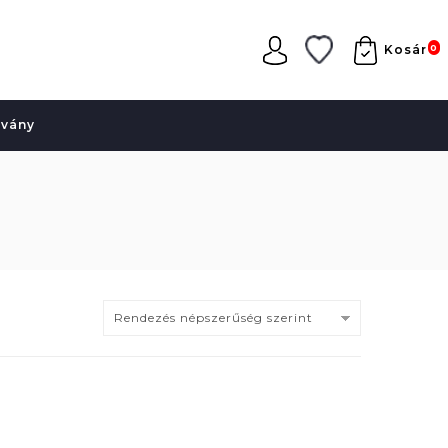
0
Kosár
lvány
Rendezés népszerűség szerint