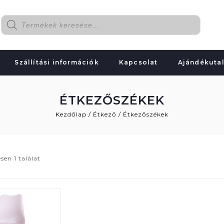
Szállítási információk
Kapcsolat
Ajándékuta
ÉTKEZŐSZÉKEK
Kezdőlap
/
Étkező
/
Étkezőszékek
sen 1 találat