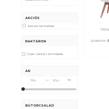
AKCIÓS
Akciós termékek
TRE
22 990
Ft
RAKTÁRON
Csak raktári termékek
ÁR
—
Ft
6897
6897
BÚTORCSALÁD