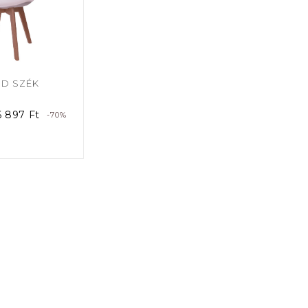
ND SZÉK
6 897
Ft
-70%